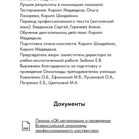
Лучшие результаты в номинациях показали:
Тестирование: Кирилл Медведков, Ольга
Лакирева, Кирилл Шиндяйкин.
Перевод профессионального текста (английский
язык): Бердников Сергей, Горячева Алена.
Обучение двигательному действию: Кирилл
Медведков.
Подготовка плана-конспекта: Кирилл Шиндяйкин,
Кирилл Медведков.
Председатель жюри: заместитель директора по
учебно-воспитательной работе Зюбина Е.В.
Выражаем благодарность за подготовку и
проведение Олимпиады преподавателям училища:
Коваленко О.Б., Ефимкиной М.В., Русановой О.А.,
Петренко Е.Б., Цветковой М.А.
Документы
Приказ «Об организации и проведении
Всероссийской олимпиады
профессионального мастерства»