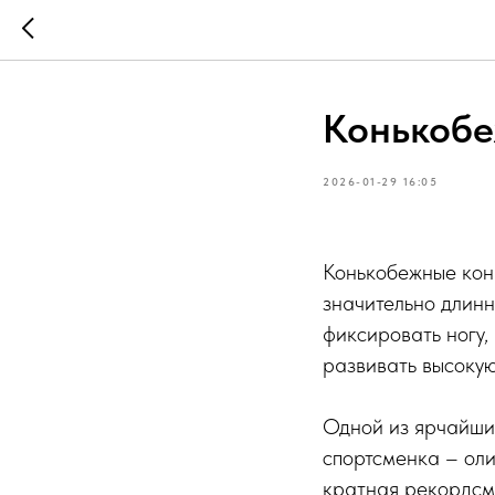
Конькобе
2026-01-29 16:05
Конькобежные конь
значительно длинн
фиксировать ногу,
развивать высокую
Одной из ярчайши
спортсменка – ол
кратная рекордсм