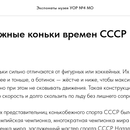
Экспонаты музея УОР №4 МО
жные коньки времен СССР
ки сильно отличаются от фигурных или хоккейных. Их
ее и тоньше, а ботинок — жёстче и ниже, чтобы макс
 но при этом не сковывать движения. Такая конструкц
 скорость и долго скользить по льду без лишнего сопр
х представительниц конькобежного спорта СССР был
импийская чемпионка, многократная чемпионка мира 
енка мира, заслуженный мастер спорта СССР Наталь