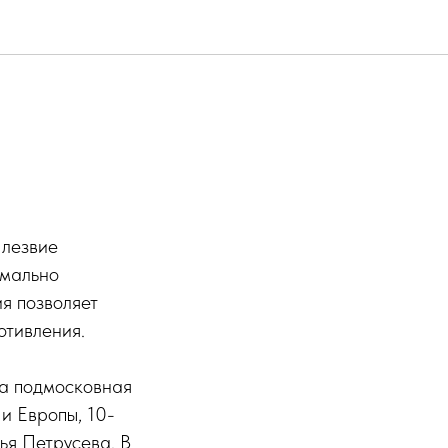
 лезвие
имально
ия позволяет
отивления.
а подмосковная
и Европы, 10-
я Петрусева. В