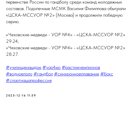
первенстве России по гандболу среди команд молодежных
составов. Подопечные МСМК Василия Филиппова обыграли
«ЦСКА-МССУОР №2» (Москва) и продолжили победную
серию.
«Чеховские медведи - УОР №4» - «ЦСКА-МССУОР №2»
29:24;
«Чеховские медведи - УОР №4» - «ЦСКА-МССУОР №2»
28:27.
#училищенашдом
#уор4мо
#растимчемпионов
#водноеполо
#гандбол
#синхронноеплавание
#бокс
#спортнашапрофессия
2025-12-16 11:59