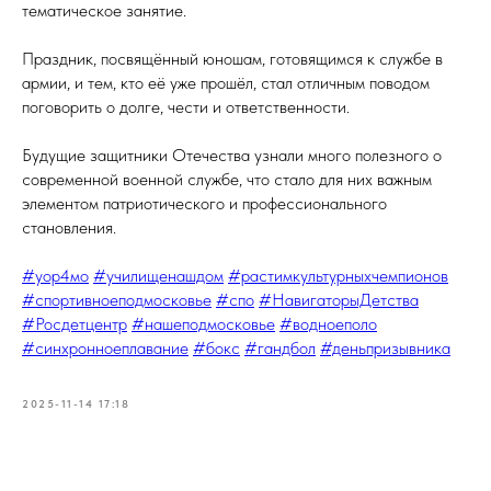
тематическое занятие.
Праздник, посвящённый юношам, готовящимся к службе в
армии, и тем, кто её уже прошёл, стал отличным поводом
поговорить о долге, чести и ответственности.
Будущие защитники Отечества узнали много полезного о
современной военной службе, что стало для них важным
элементом патриотического и профессионального
становления.
#уор4мо
#училищенашдом
#растимкультурныхчемпионов
#спортивноеподмосковье
#спо
#НавигаторыДетства
#Росдетцентр
#нашеподмосковье
#водноеполо
#синхронноеплавание
#бокс
#гандбол
#деньпризывника
2025-11-14 17:18