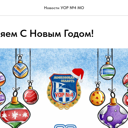
Новости УОР №4 МО
яем С Новым Годом!