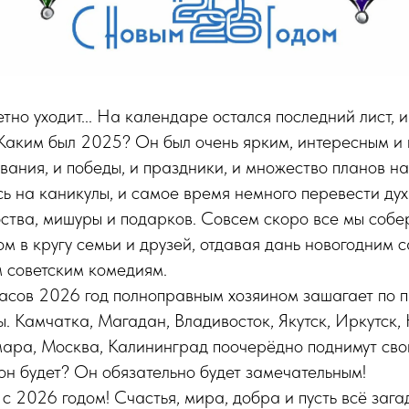
тно уходит... На календаре остался последний лист, 
 Каким был 2025? Он был очень ярким, интересным и
ования, и победы, и праздники, и множество планов н
ь на каникулы, и самое время немного перевести дух 
ства, мишуры и подарков. Совсем скоро все мы собе
м в кругу семьи и друзей, отдавая дань новогодним 
 советским комедиям.
часов 2026 год полноправным хозяином зашагает по 
. Камчатка, Магадан, Владивосток, Якутск, Иркутск,
мара, Москва, Калининград поочерёдно поднимут сво
он будет? Он обязательно будет замечательным!
с 2026 годом! Счастья, мира, добра и пусть всё заг