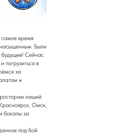
и самое время
 насыщенным. Были
а будущее! Сейчас
и погрузиться в
рёмся за
салатам и
просторам нашей
 Красноярск, Омск,
и бокалы за
аданное под бой