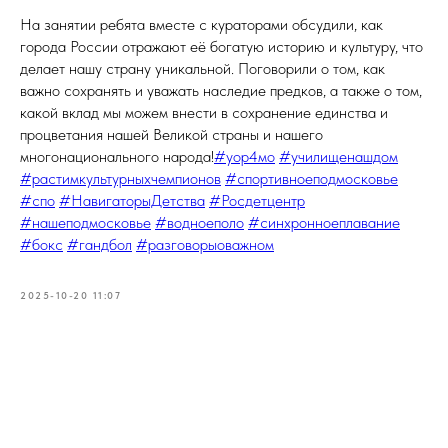
На занятии ребята вместе с кураторами обсудили, как
города России отражают её богатую историю и культуру, что
делает нашу страну уникальной. Поговорили о том, как
важно сохранять и уважать наследие предков, а также о том,
какой вклад мы можем внести в сохранение единства и
процветания нашей Великой страны и нашего
многонационального народа!
#уор4мо
#училищенашдом
#растимкультурныхчемпионов
#спортивноеподмосковье
#спо
#НавигаторыДетства
#Росдетцентр
#нашеподмосковье
#водноеполо
#синхронноеплавание
#бокс
#гандбол
#разговорыоважном
2025-10-20 11:07