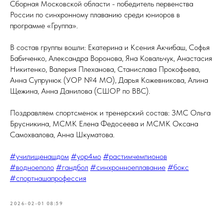
Сборная Московской области - победитель первенства
России по синхронному плаванию среди юниоров в
программе «Группа».
В состав группы вошли: Екатерина и Ксения Акчибаш, Софья
Бабиченко, Александра Воронова, Яна Ковальчук, Анастасия
Никитенко, Валерия Плеханова, Станислава Прокофьева,
Анна Супрунюк (УОР №4 МО), Дарья Кожевникова, Алина
Щежина, Анна Данилова (СШОР по ВВС).
Поздравляем спортсменок и тренерский состав: ЗМС Ольга
Брусникина, МСМК Елена Федосеева и МСМК Оксана
Самохвалова, Анна Шкуматова.
#училищенашдом
#уор4мо
#растимчемпионов
#водноеполо
#гандбол
#синхронноеплавание
#бокс
#спортнашапрофессия
2026-02-01 08:59