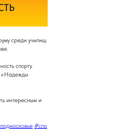
руму среди училищ
ове.
ность спорту
СЗ «Надежды
ть интересным и
подмосковье
#спо