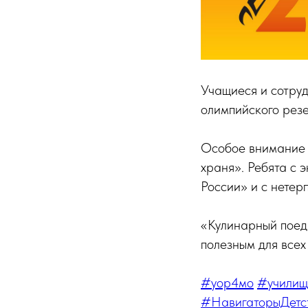
Учащиеся и сотру
олимпийского резе
Особое внимание 
храня». Ребята с 
России» и с нетер
«Кулинарный поед
полезным для всех
#уор4мо
#учили
#НавигаторыДетс