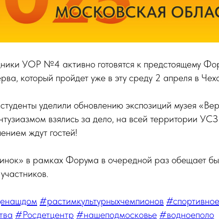
дники УОР №4 активно готовятся к предстоящему Фо
рва, который пройдет уже в эту среду 2 апреля в Чех
студенты уделили обновлению экспозиций музея «Вер
энтузиазмом взялись за дело, на всей территории У
пением ждут гостей!
инок» в рамках Форума в очередной раз обещает бы
 участников.
щенашдом
#растимкультурныхчемпионов
#спортивное
тва
#Росдетцентр
#нашеподмосковье
#водноеполо