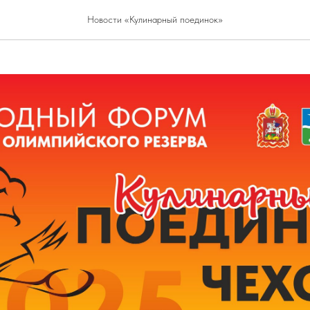
 к встрече гостей!
Новости «Кулинарный поединок»