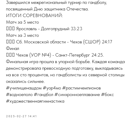
Завершился межрегиональный турнир по гандболу,
посвященный Дню защитника Отечества.
ИТОГИ СОРЕВНОВАНИЙ:
Матч за 5 место
🤾🏻‍♂ Ярославль - Долгопрудный 33:23
Матч за 3 место
🤾🏻‍♂ Сб. Московской области - Чехов (СШОР) 24:17
Финал
🤾🏻‍♂ Чехов (УОР №4) - Санкт-Петербург 24:25.
Финальная игра прошла в упорной борьбе. Каждая команда
демонстрировала превосходную подготовку, выкладываясь
на все сто процентов, но гандболисты из северной столицы
оказались сильнее.
#училищенашдом #уор4мо #растимчемпионов
#водноеполо #гандбол #синхронноеплавание #бокс
#художественнаягимнастика
2025-02-27 14:41