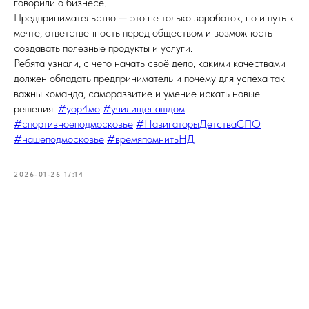
говорили о бизнесе.
Предпринимательство — это не только заработок, но и путь к
мечте, ответственность перед обществом и возможность
создавать полезные продукты и услуги.
Ребята узнали, с чего начать своё дело, какими качествами
должен обладать предприниматель и почему для успеха так
важны команда, саморазвитие и умение искать новые
решения.
#уор4мо
#училищенашдом
#спортивноеподмосковье
#НавигаторыДетстваСПО
#нашеподмосковье
#времяпомнитьНД
2026-01-26 17:14