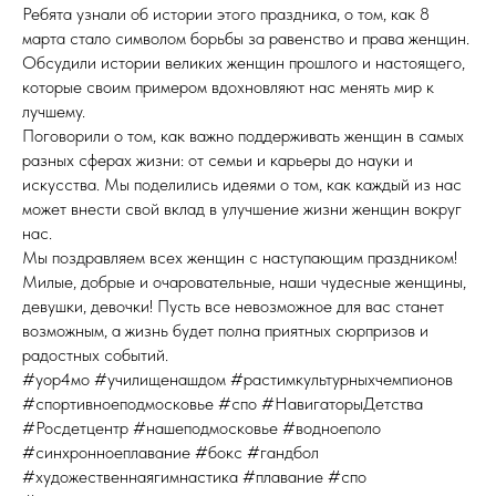
Ребята узнали об истории этого праздника, о том, как 8
марта стало символом борьбы за равенство и права женщин.
Обсудили истории великих женщин прошлого и настоящего,
которые своим примером вдохновляют нас менять мир к
лучшему.
Поговорили о том, как важно поддерживать женщин в самых
разных сферах жизни: от семьи и карьеры до науки и
искусства. Мы поделились идеями о том, как каждый из нас
может внести свой вклад в улучшение жизни женщин вокруг
нас.
Мы поздравляем всех женщин с наступающим праздником!
Милые, добрые и очаровательные, наши чудесные женщины,
девушки, девочки! Пусть все невозможное для вас станет
возможным, а жизнь будет полна приятных сюрпризов и
радостных событий.
#уор4мо #училищенашдом #растимкультурныхчемпионов
#спортивноеподмосковье #спо #НавигаторыДетства
#Росдетцентр #нашеподмосковье #водноеполо
#синхронноеплавание #бокс #гандбол
#художественнаягимнастика #плавание #спо